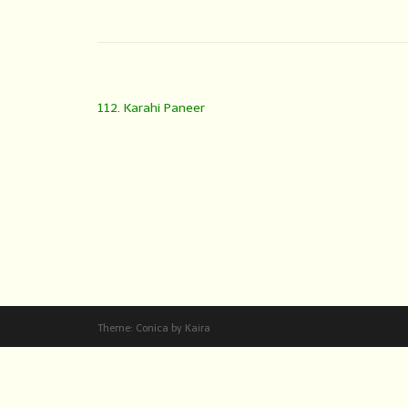
112. Karahi Paneer
Theme:
Conica
by
Kaira