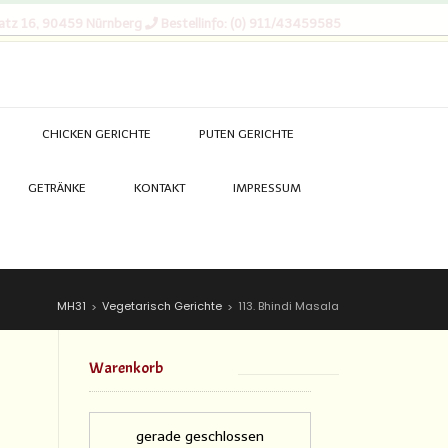
atz 16, 90459 Nürnberg
Bestellinfo: (0) 911/43459585
CHICKEN GERICHTE
PUTEN GERICHTE
GETRÄNKE
KONTAKT
IMPRESSUM
MH31
Vegetarisch Gerichte
113. Bhindi Masala
>
>
Warenkorb
gerade geschlossen