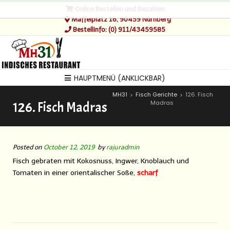
Online Bestellen und Bezahlen
Maffeiplatz 16, 90459 Nürnberg
Bestellinfo: (0) 911/43459585
HAUPTMENÜ (ANKLICKBAR)
MH31
Fisch Gerichte
126. Fisch
>
>
Madras
126. Fisch Madras
Posted on
October 12, 2019
by
rajuradmin
Fisch gebraten mit Kokosnuss, Ingwer, Knoblauch und
Tomaten in einer orientalischer Soße,
scharf