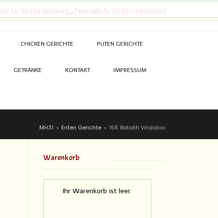
atz 16, 90459 Nürnberg
Bestellinfo: (0) 911/43459585
CHICKEN GERICHTE
PUTEN GERICHTE
GETRÄNKE
KONTAKT
IMPRESSUM
MH31
Enten Gerichte
158. Batakh Vindaloo
>
>
Warenkorb
Ihr Warenkorb ist leer.