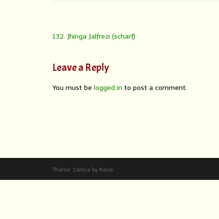
132. Jhinga Jalfrezi (scharf)
Leave a Reply
You must be
logged in
to post a comment.
Theme:
Conica
by
Kaira