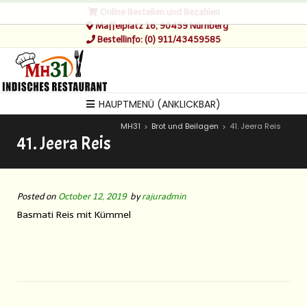
Online Bestellen und Bezahlen
Maffeiplatz 16, 90459 Nürnberg
Bestellinfo: (0) 911/43459585
HAUPTMENÜ (ANKLICKBAR)
MH31
Brot und Beilagen
41. Jeera Reis
>
>
41. Jeera Reis
Posted on
October 12, 2019
by
rajuradmin
Basmati Reis mit Kümmel