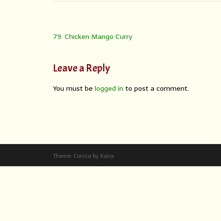
79. Chicken Mango Curry
Leave a Reply
You must be
logged in
to post a comment.
Theme:
Conica
by
Kaira