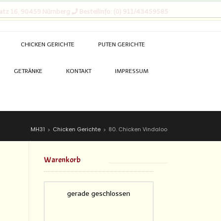
atz 16, 90459 Nürnberg
Bestellinfo: (0) 911/43459585
CHICKEN GERICHTE
PUTEN GERICHTE
GETRÄNKE
KONTAKT
IMPRESSUM
MH31
Chicken Gerichte
80. Chicken Vindaloo
>
>
Warenkorb
gerade geschlossen