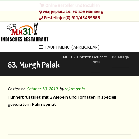
Online Bestellen und Bezahlen
Maffeiplatz 16, 90459 Nürnberg
Bestellinfo: (0) 911/43459585
HAUPTMENÜ (ANKLICKBAR)
MH31
Chicken Gerichte
83. Murgh
>
>
Palak
83. Murgh Palak
Posted on
October 10, 2019
by
rajuradmin
Hühnerbrustfilet mit Zwiebeln und Tomaten in speziell
gewürztem Rahmspinat