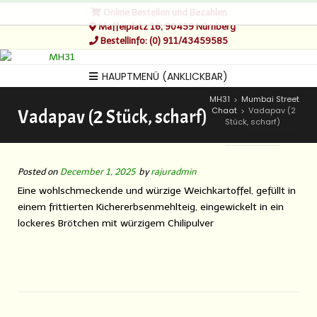
Online Bestellen und Bezahlen
Maffeiplatz 16, 90459 Nürnberg
Bestellinfo: (0) 911/43459585
HAUPTMENÜ (ANKLICKBAR)
MH31
Mumbai Street
>
Chaat
Vadapav (2
Vadapav (2 Stück, scharf)
>
Stück, scharf)
Posted on
December 1, 2025
by
rajuradmin
Eine wohlschmeckende und würzige Weichkartoffel, gefüllt in
einem frittierten Kichererbsenmehlteig, eingewickelt in ein
lockeres Brötchen mit würzigem Chilipulver